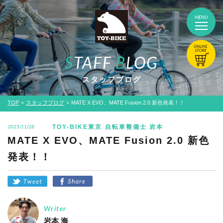
MENU
S
TAFF
B
LOG
スタッフブログ
TOP
スタッフブログ
MATE X EVO、MATE Fusion 2.0 新色発表！！
TOY-BIKE東京
自転車整備士 岩本
2025/11/28
MATE X EVO、MATE Fusion 2.0 新色
発表！！
Writer
岩本 海