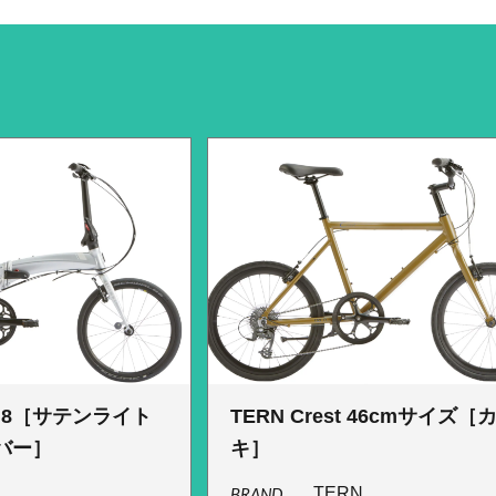
e N8［サテンライト
TERN Crest 46cmサイズ［
バー］
キ］
BRAND
TERN