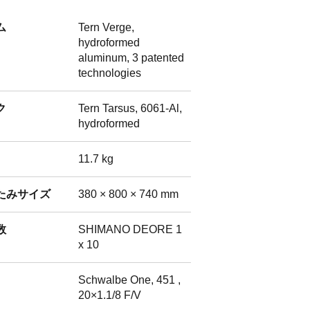
ム
Tern Verge,
hydroformed
aluminum, 3 patented
technologies
ク
Tern Tarsus, 6061-Al,
hydroformed
11.7 kg
たみサイズ
380 × 800 × 740 mm
数
SHIMANO DEORE 1
x 10
Schwalbe One, 451 ,
20×1.1/8 F/V