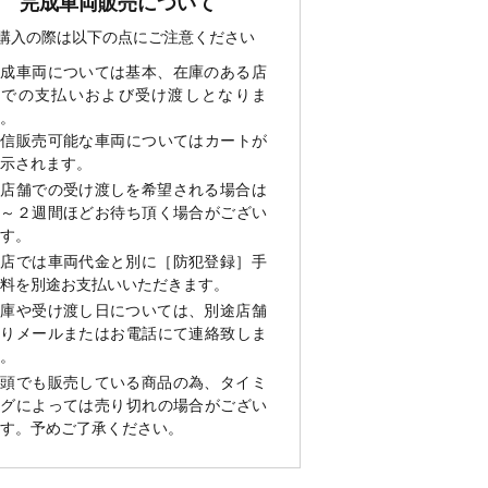
完成車両販売について
購入の際は以下の点にご注意ください
完成車両については基本、在庫のある店
舗での支払いおよび受け渡しとなりま
。
通信販売可能な車両についてはカートが
示されます。
他店舗での受け渡しを希望される場合は
１～２週間ほどお待ち頂く場合がござい
す。
当店では車両代金と別に［防犯登録］手
料を別途お支払いいただきます。
在庫や受け渡し日については、別途店舗
よりメールまたはお電話にて連絡致しま
。
店頭でも販売している商品の為、タイミ
ングによっては売り切れの場合がござい
す。予めご了承ください。