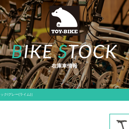
B
IKE
S
TOCK
在庫車情報
ブラック/グレー(ライム)］