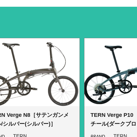
RN Verge N8［サテンガンメ
TERN Verge P
/シルバー(シルバー)］
チール(ダークブロ
ND
TERN
BRAND
TERN