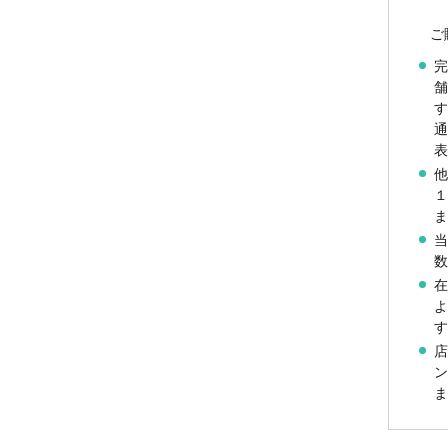
ご
す
表
ま
数
す
ま