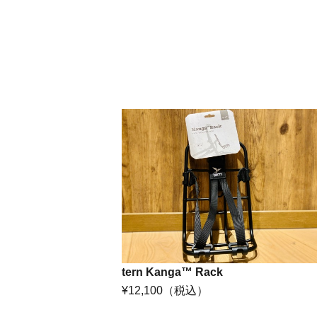
tern Kanga™ Rack
¥12,100
（税込）